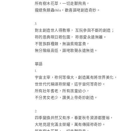
所有樹木花草，一切走獸飛鳥，
攏總魚類蟲thōa，歡喜謳咾創造奇妙。
3.
對主創造世人得教導， 互阮參與不斷的創造；
祢的恩典暝日啲包圍， 祢慈愛永遠無離。
不管族群種類，無論貧賤富貴，
無分階級高低，謳咾歌聲永遠無退。
華語
1.
宇宙主宰，祢何等偉大，創造萬有將世界美化，
世世代代稱頌祢榮耀，這宇宙何等奇妙。
所有壯年耆老，所有孩童幼小，
不分男女老少，讚美上帝奇妙創造。
2.
四季變換井然又有序，春夏秋冬資源都豐裕，
大地見證充滿主榮耀，萬有傳揚祢奇妙。