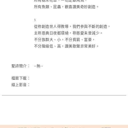
所有樹木花草，一切走獸飛鳥，
所有魚類、昆蟲，歡喜讚美奇妙創造。
3.
從祢創造世人得教導，我們參與不斷的創造，
主祢恩典日夜都環繞，祢慈愛未曾減少。
不分族群大、小，不分貧窮、富豪，
不分階級低、高，讚美歌聲非常美好。
聖詩簡介：
--無--
檔案下載：
線上影音：