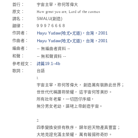
首行：
宇宙主宰，祢何等偉大
原文：
How great you are, Lord of the cosmos
調名：
SMALU(創造)
韻律：
9 9 9 7 6 6 6 8
作詞者：
Hayu Yudaw(哈尤•尤道)，台灣，2001
作曲者：
Hayu Yudaw(哈尤•尤道)，台灣，2001
編曲者：
-- 無編曲者資料 --
和聲：
-- 無和聲資料 --
參考經文：
詩篇19:1–4b
歌詞：
台語
1.
宇宙主宰，祢何等偉大， 創造萬有裝飾此世界；
世世代代稱讚祢榮耀， 這宇宙何等美妙。
所有壯年老輩，一切囝仔序細，
無分男女老幼，謳咾上帝創造宇宙。
2.
四季變換安排有秩序， 歸年迵天物產真豐富；
大地見證充滿主榮耀， 萬有報揚祢奇妙。