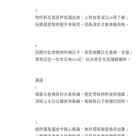
3.
祢所斟互我苦杯到滿出來，上帝旨意深沉oh得了解；
阮猶感恩對祢聖手來接受，因為深信主會疼痛保祐。
4.
回想佇此世間祢所賜日子，享受燦爛日光喜樂、甘甜；
常常記念一生年日無bōe記，阮決意全生涯攏歸屬祢。
華語
1.
倚靠主恩典奇妙大能保護，堅定等候祂所安排道路；
深知上主日以繼夜常眷顧，每個新日子祂親切招呼。
2.
縱然魔鬼逼迫令我心傷痛，無奈環境險惡負荷加重；