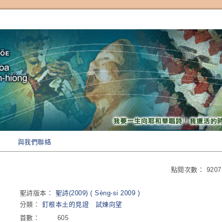
與我們聯絡
點閱次數：
9207
聖詩版本：
聖詩(2009) ( Sèng-si 2009 )
分類：
釘根本土的見證
試煉向望
首數：
605