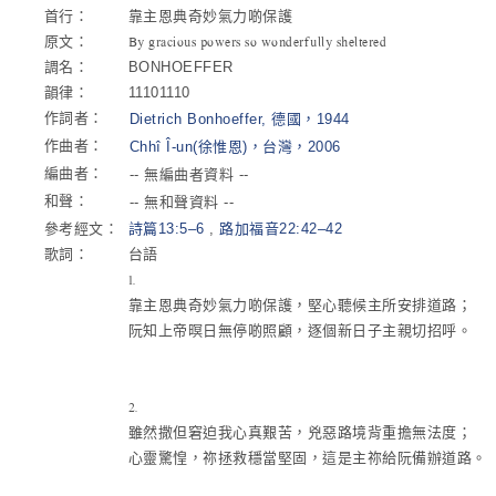
首行：
靠主恩典奇妙氣力啲保護
原文：
By gracious powers so wonderfully sheltered
調名：
BONHOEFFER
韻律：
11101110
作詞者：
Dietrich Bonhoeffer, 德國，1944
作曲者：
Chhî Î-un(徐惟恩)，台灣，2006
編曲者：
-- 無編曲者資料 --
和聲：
-- 無和聲資料 --
參考經文：
詩篇13:5–6
,
路加福音22:42–42
歌詞：
台語
1.
靠主恩典奇妙氣力啲保護，堅心聽候主所安排道路；
阮知上帝暝日無停啲照顧，逐個新日子主親切招呼。
2.
雖然撒但窘迫我心真艱苦，兇惡路境背重擔無法度；
心靈驚惶，祢拯救穩當堅固，這是主祢給阮備辦道路。