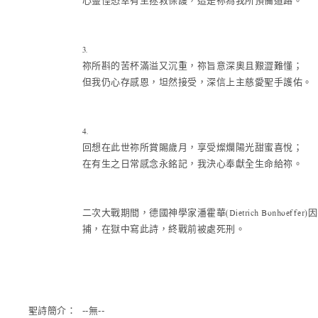
心靈惶恐幸有主拯救保護，這是祢為我所預備道路。
3.
祢所斟的苦杯滿溢又沉重，祢旨意深奧且艱澀難懂；
但我仍心存感恩，坦然接受，深信上主慈愛聖手護佑。
4.
回想在此世祢所賞賜歲月，享受燦爛陽光甜蜜喜悅；
在有生之日常感念永銘記，我決心奉獻全生命給祢。
二次大戰期間，德國神學家潘霍華(Dietrich Bonhoef
捕，在獄中寫此詩，終戰前被處死刑。
聖詩簡介：
--無--