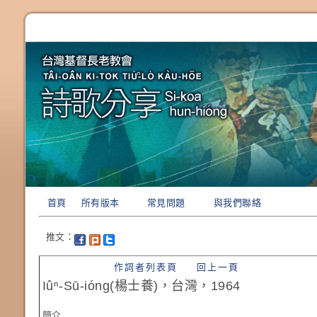
首頁
所有版本
常見問題
與我們聯絡
推文：
作詞者列表頁
回上一頁
Iûⁿ-Sū-ióng(楊士養)，台灣，1964
簡介