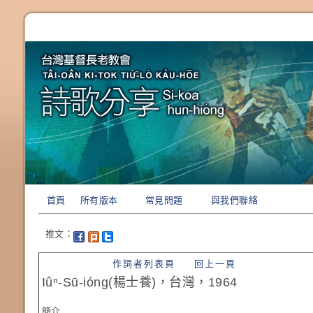
首頁
所有版本
常見問題
與我們聯絡
推文：
作詞者列表頁
回上一頁
Iûⁿ-Sū-ióng(楊士養)，台灣，1964
簡介