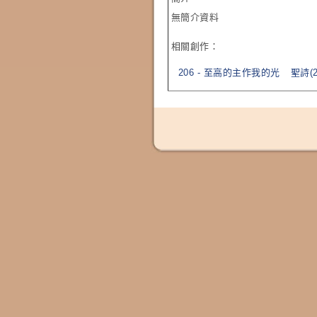
無簡介資料
相關創作：
206 - 至高的主作我的光
聖詩(2