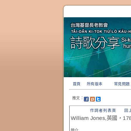
首頁
所有版本
常見問題
推文：
作詞者列表頁
回
William Jones,英國，17
簡介