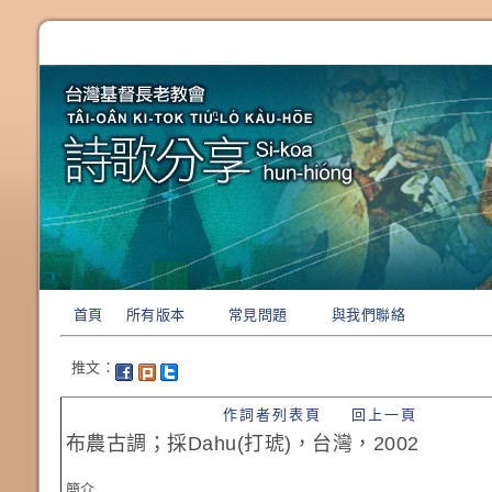
首頁
所有版本
常見問題
與我們聯絡
推文：
作詞者列表頁
回上一頁
布農古調；採Dahu(打琥)，台灣，2002
簡介