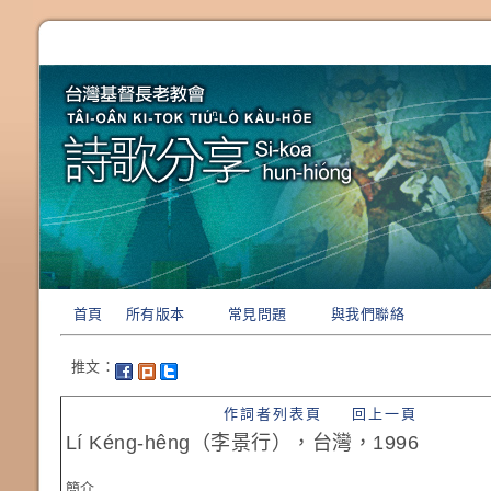
首頁
所有版本
常見問題
與我們聯絡
推文：
作詞者列表頁
回上一頁
Lí Kéng-hêng（李景行），台灣，1996
簡介