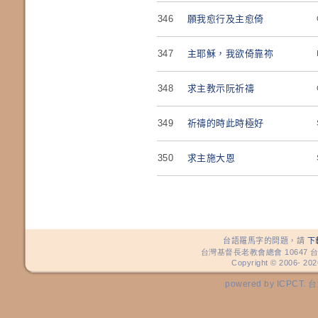
346
願我愈行及主愈倚
347
主耶穌，我欲倚靠祢
348
求主教示阮祈禱
349
祈禱的時此時極好
350
求主施大恩
台語羅馬字的問題，請
下
台灣基督長老教會總會 10647 台
Copyright © 2006-
202
powered by ICP