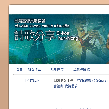
首頁
所有版本
常見問題
與我們聯絡
[所有版本]
您選的版本是：
聖詩(2009) ( Sèng-si 
會禮拜:代禱懇求