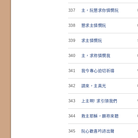
337
主，阮懇求你憐憫阮
338
懇求主憐憫阮
339
求主憐憫阮
340
主，求祢憐憫我
341
我今專心迫切祈禱
342
請來，主真光
343
上主啊! 求引領我們
344
救主耶穌，願祢來聽
345
阮心歡喜吟詩出聲