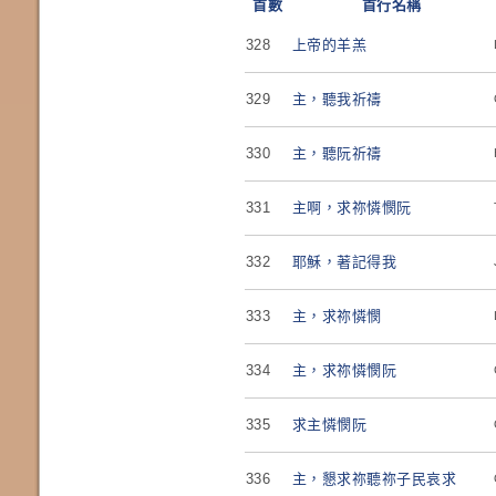
首數
首行名稱
328
上帝的羊羔
329
主，聽我祈禱
330
主，聽阮祈禱
331
主啊，求祢憐憫阮
332
耶穌，著記得我
333
主，求祢憐憫
334
主，求祢憐憫阮
335
求主憐憫阮
336
主，懇求祢聽祢子民哀求